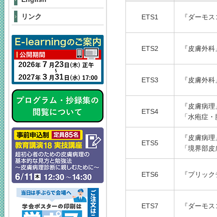
リンク
ETS1
『ダーモス
ETS2
『皮膚外科
ETS3
『皮膚外科
『皮膚病理
ETS4
「水疱症・
『皮膚病理
ETS5
「境界部皮
ETS6
『プリック
ETS7
『ダーモス