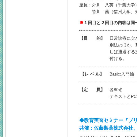
座長：
外川 八英（千葉大学
皆川 茜（信州大学、
※
１回目と２回目の内容は同
【目 的】
日常診療に欠
別法のほか、
しば遭遇する
付ける。
【レ ベ ル】
Basic:入門編
【定 員】
各80名
テキストとP
◆教育実習セミナー『プ
共催：佐藤製薬株式会社