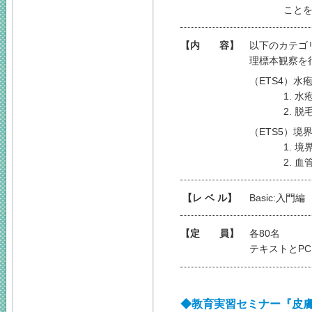
こと
【内 容】
以下のカテゴ
理標本観察を
（ETS4）水
1. 
2.
（ETS5）境
1. 
2.
【レ ベ ル】
Basic:入門編
【定 員】
各80名
テキストとP
◆教育実習セミナー『皮