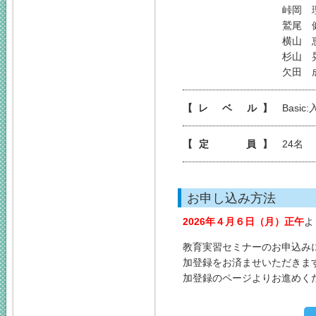
峠岡 
鷲尾 
横山 
杉山 
欠田 
【レ ベ ル】
Basic
【定 員】
24名
お申し込み方法
2026年４月６日（月）正午
よ
教育実習セミナーのお申込み
加登録をお済ませいただきま
加登録のページよりお進めく