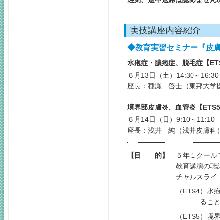
遅刻、途中退席は認めません
実技講座内容紹介
◆教育実習セミナー『皮
水疱症・膿疱症、脱毛症【ET
６月13日（土）14:30～16:30
座長：種瀬 啓士（東邦大学
境界部皮膚炎、血管炎【ETS
６月14日（日）9:10～11:10
座長：浅井 純（浅井皮膚科
【目 的】
５年１クール
教育講演の聴
チャルスライ
（ETS4）
るこ
（ETS5）