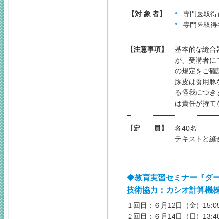
【対 象 者】
専門医取得
専門医取得
【注意事項】
基本的な縫合
が、受講者に
の規定をご確
豚皮は食用豚
る怪我につき
は責任が持て
【定 員】
各40名
テキストと縫
◆
教育実習セミナー『ダ
技術協力：カシオ計算機
１回目：６月12日（金）15:05
２回目：６月14日（日）13:40