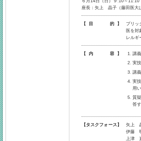
６月14日（日）９:10～11:1
座長：矢上 晶子（藤田医大
【目 的】
プリッ
医を対
レルギ
【内 容】
講
実
講
実
用
質
答
【タスクフォース】
矢上 
伊藤 
上津 