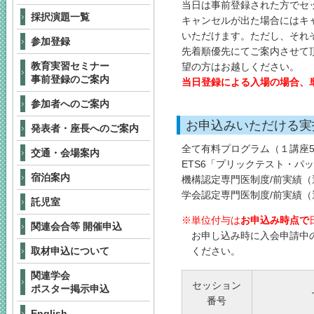
当日は事前登録された方でセ
採択演題一覧
キャンセルが出た場合にはキャ
いただけます。ただし、それ
参加登録
先着順優先にてご案内させて
教育実習セミナー
望の方はお越しください。
事前登録のご案内
当日登録による入場の場合、
参加者へのご案内
お申込みいただける実
発表者・座長へのご案内
全て有料プログラム（１講座5
交通・会場案内
ETS6「プリックテスト・パ
宿泊案内
機構認定専門医制度/前実績
学会認定専門医制度/前実績
託児室
単位付与は
お申込み時点で
関連会合等 開催申込
お申し込み時に入会申請中
取材申込について
ください。
関連学会
セッション
ポスター掲示申込
番号
English