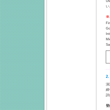
U
い
※
Fi
Go
In
Mi
Sa
2
演
締
詳
登