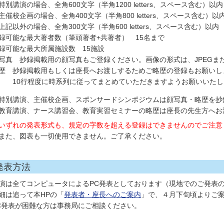
特別講演の場合、全角600文字（半角1200 letters、スペース含む）以内
主催校企画の場合、全角400文字（半角800 letters、スペース含む）以
上記以外の場合、全角300文字（半角600 letters、スペース含む）以内
録可能な最大著者数（筆頭著者+共著者） 15名まで
録可能な最大所属施設数 15施設
写真 抄録掲載用の顔写真もご登録ください。画像の形式は、JPEGまた
歴 抄録掲載用もしくは座長へお渡しするためご略歴の登録もお願いし
0行程度に時系列に従ってまとめていただきますようお願いいたし
特別講演、主催校企画、スポンサードシンポジウムは顔写真・略歴を抄
教育講演、ナース講習会、教育実習セミナーの略歴は座長の先生方へお
いずれの発表形式も、規定の字数を超える登録はできませんのでご注意
また、図表も一切使用できません。ご了承ください。
発表方法
演は全てコンピュータによるPC発表としております（現地でのご発表
細は追って本HPの「
発表者・座長へのご案内
」で、４月下旬頃よりご
C発表が困難な方は事務局にご相談ください。