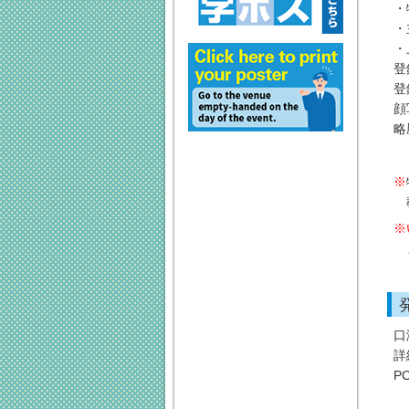
・
・
・
登
登
顔
略
1
口
詳
P