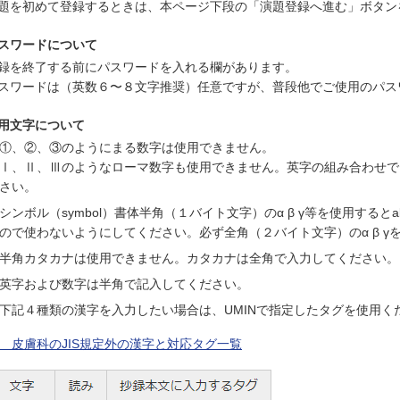
題を初めて登録するときは、本ページ下段の「演題登録へ進む」ボタン
スワードについて
録を終了する前にパスワードを入れる欄があります。
スワードは（英数６〜８文字推奨）任意ですが、普段他でご使用のパス
用文字について
①、②、③のようにまる数字は使用できません。
Ⅰ、Ⅱ、Ⅲのようなローマ数字も使用できません。英字の組み合わせで、I
さい。
シンボル（symbol）書体半角（１バイト文字）のα β γ等を使用する
ので使わないようにしてください。必ず全角（２バイト文字）のα β γ
半角カタカナは使用できません。カタカナは全角で入力してください。
英字および数字は半角で記入してください。
下記４種類の漢字を入力したい場合は、UMINで指定したタグを使用く
> 皮膚科のJIS規定外の漢字と対応タグ一覧