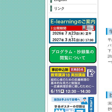
リンク
平
バ
下
詳
ー
演
抄