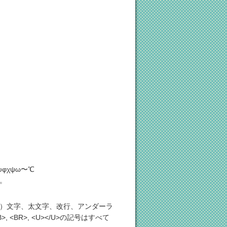
τυφχψω〜℃
。
）文字、太文字、改行、アンダーラ
/B>, <BR>, <U></U>の記号はすべて