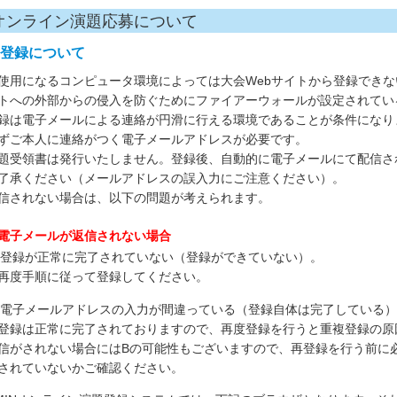
オンライン演題応募について
. 登録について
使用になるコンピュータ環境によっては大会Webサイトから登録でき
トへの外部からの侵入を防ぐためにファイアーウォールが設定されてい
録は電子メールによる連絡が円滑に行える環境であることが条件になり
ずご本人に連絡がつく電子メールアドレスが必要です。
題受領書は発行いたしません。登録後、自動的に電子メールにて配信さ
了承ください（メールアドレスの誤入力にご注意ください）。
信されない場合は、以下の問題が考えられます。
電子メールが返信されない場合
. 登録が正常に完了されていない（登録ができていない）。
再度手順に従って登録してください。
. 電子メールアドレスの入力が間違っている（登録自体は完了している
登録は正常に完了されておりますので、再度登録を行うと重複登録の原
信がされない場合にはBの可能性もございますので、再登録を行う前に
されていないかご確認ください。