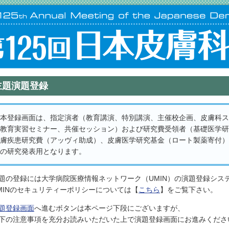
主題演題登録
本登録画面は、指定演者（教育講演、特別講演、主催校企画、皮膚科
教育実習セミナー、共催セッション）および研究費受領者（基礎医学
膚疾患研究費（アッヴィ助成）、皮膚医学研究基金（ロート製薬寄付
の研究発表用となります。
題の登録には大学病院医療情報ネットワーク（UMIN）の演題登録シス
MINのセキュリティーポリシーについては【
こちら
】をご覧下さい。
題登録画面
へ進むボタンは本ページ下段にございますが、
下の注意事項を充分お読みいただいた上で演題登録画面にお進みくださ