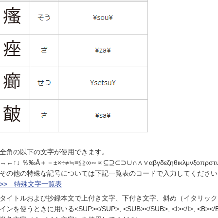
全角の以下の文字が使用できます。
→←↑↓ ％‰Å＋－±×÷≠≒≡≦≧∞∽∝⊆⊇⊂⊃∪∩∧∨αβγδεζηθικλμνξοπρσ
その他の特殊な記号については下記一覧表のコードで入力してください
>> 特殊文字一覧表
タイトルおよび抄録本文で上付き文字、下付き文字、斜め（イタリック
インを使うときに用いる<SUP></SUP>, <SUB></SUB>, <I></I>, <B><