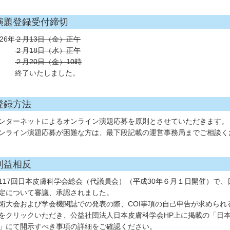
演題登録受付締切
026年
２月13日（金）正午
２月18日（水）正午
２月20日（金）10時
終了いたしました。
登録方法
ンターネットによるオンライン演題応募を原則とさせていただきます。
ンライン演題応募が困難な方は、最下段記載の運営事務局までご相談く
利益相反
117回日本皮膚科学会総会（代議員会）（平成30年６月１日開催）で、
定について審議、承認されました。
術大会および学会機関誌での発表の際、COI事項の自己申告が求められ
をクリックいただき、公益社団法人日本皮膚科学会HP上に掲載の「日本
」にて開示すべき事項の詳細をご確認ください。