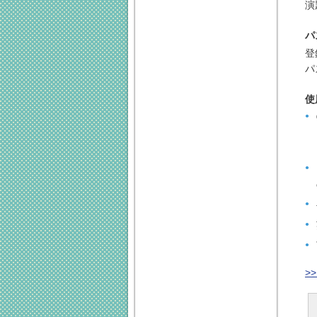
演
パ
登
パ
使
>