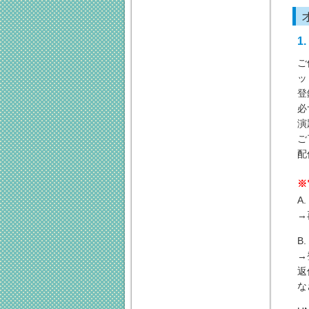
1
ご
ッ
登
必
演
ご
配
※
A
→
B
→
返
な