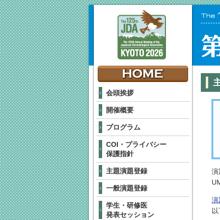
会頭挨拶
開催概要
プログラム
COI・プライバシー
保護指針
主題演題登録
演
U
一般演題登録
演
学生・研修医
以
発表セッション