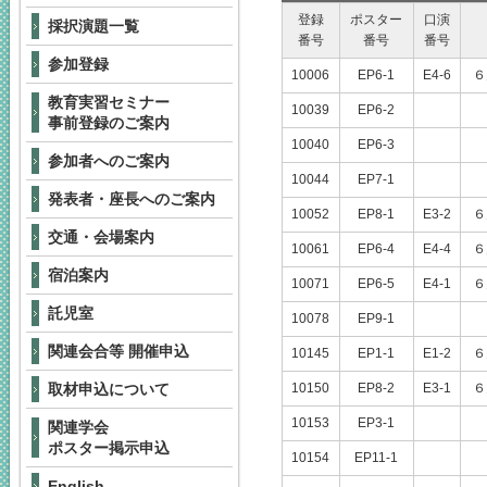
登録
ポスター
口演
採択演題一覧
番号
番号
番号
参加登録
10006
EP6-1
E4-6
６
教育実習セミナー
10039
EP6-2
事前登録のご案内
10040
EP6-3
参加者へのご案内
10044
EP7-1
発表者・座長へのご案内
10052
EP8-1
E3-2
６
交通・会場案内
10061
EP6-4
E4-4
６
宿泊案内
10071
EP6-5
E4-1
６
託児室
10078
EP9-1
関連会合等 開催申込
10145
EP1-1
E1-2
６
取材申込について
10150
EP8-2
E3-1
６
10153
EP3-1
関連学会
ポスター掲示申込
10154
EP11-1
English