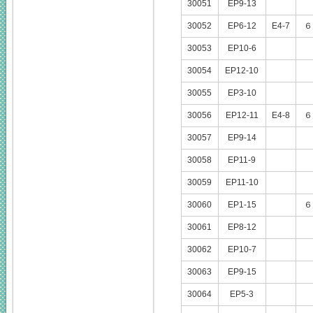
30051
EP9-13
30052
EP6-12
E4-7
６
30053
EP10-6
30054
EP12-10
30055
EP3-10
30056
EP12-11
E4-8
６
30057
EP9-14
30058
EP11-9
30059
EP11-10
30060
EP1-15
６
30061
EP8-12
30062
EP10-7
30063
EP9-15
30064
EP5-3