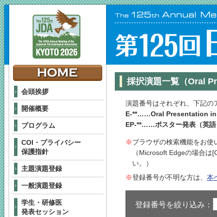
採択演題一覧（Oral Prese
会頭挨拶
演題番号はそれぞれ、下記の
開催概要
E-**……Oral Presentation in
EP-**……ポスター発表（英
プログラム
ブラウザの検索機能をお使
COI・プライバシー
保護指針
（Microsoft Edge
い。）
主題演題登録
登録番号が不明な方は、
本
一般演題登録
学生・研修医
登録番号を絞り込み：
発表セッション